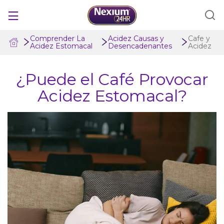
Comprender La
Acidez Causas y
Cafe y
Acidez Estomacal
Desencadenantes
Acidez
PRODUCTOS
¿Puede el Café Provocar
¿NEXIUM 24HR ES PARA MÍ?
Acidez Estomacal?
COMPARAR TRATAMIENTOS
COMPRENDER LA ACIDEZ ESTOMACAL
Cupones
Dónde comprar
Location