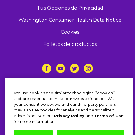
Tus Opciones de Privacidad
Washington Consumer Health Data Notice
Cookies
Folletos de productos
Síguenos
We use cookies and similar technologies (“cookies”)
that are essential to make our website function. With
your consent below, we and our third-party partners
may also use cookies for analytics and personalized
© 2023 Grupo de empresas Haleon o su
advertising. See our
Privacy Policy
and
Terms of Use
licenciante. Todos los derechos reservados. El
for more information.
contenido de este sitio web está destinado