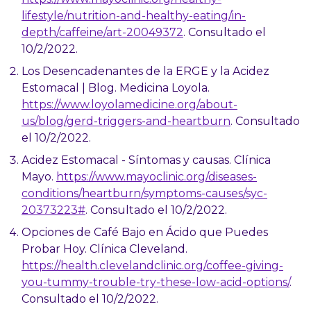
lifestyle/nutrition-and-healthy-eating/in-
depth/caffeine/art-20049372
. Consultado el
10/2/2022.
Los Desencadenantes de la ERGE y la Acidez
Estomacal | Blog. Medicina Loyola.
https://www.loyolamedicine.org/about-
us/blog/gerd-triggers-and-heartburn
. Consultado
el 10/2/2022.
Acidez Estomacal - Síntomas y causas. Clínica
Mayo.
https://www.mayoclinic.org/diseases-
conditions/heartburn/symptoms-causes/syc-
20373223#
. Consultado el 10/2/2022.
Opciones de Café Bajo en Ácido que Puedes
Probar Hoy. Clínica Cleveland.
https://health.clevelandclinic.org/coffee-giving-
you-tummy-trouble-try-these-low-acid-options/
.
Consultado el 10/2/2022.