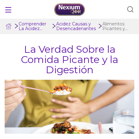
Comprender
Acidez Causas y
Alimentos
La Acidez
Desencadenantes
Picantes y
PRODUCTOS
Estomacal
Digestión
La Verdad Sobre la
¿NEXIUM 24HR ES PARA MÍ?
Comida Picante y la
COMPARAR TRATAMIENTOS
Digestión
COMPRENDER LA ACIDEZ ESTOMACAL
Cupones
Dónde comprar
Location