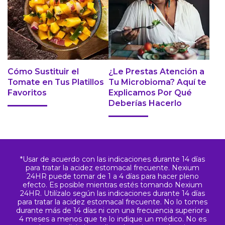
Cómo Sustituir el
¿Le Prestas Atención a
Tomate en Tus Platillos
Tu Microbioma? Aquí te
Favoritos
Explicamos Por Qué
Deberías Hacerlo
*Usar de acuerdo con las indicaciones durante 14 días
para tratar la acidez estomacal frecuente. Nexium
24HR puede tomar de 1 a 4 días para hacer pleno
efecto. Es posible mientras estés tomando Nexium
24HR. Utilízalo según las indicaciones durante 14 días
para tratar la acidez estomacal frecuente. No lo tomes
durante más de 14 días ni con una frecuencia superior a
4 meses a menos que te lo indique un médico. No es