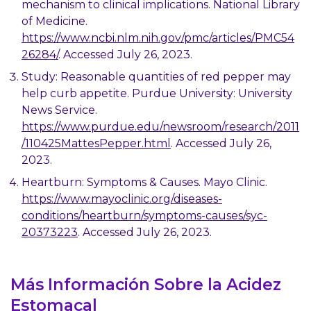
mechanism to clinical implications. National Library
of Medicine.
https://www.ncbi.nlm.nih.gov/pmc/articles/PMC54
26284/
. Accessed July 26, 2023.
Study: Reasonable quantities of red pepper may
help curb appetite. Purdue University: University
News Service.
https://www.purdue.edu/newsroom/research/2011
/110425MattesPepper.html
. Accessed July 26,
2023.
Heartburn: Symptoms & Causes. Mayo Clinic.
https://www.mayoclinic.org/diseases-
conditions/heartburn/symptoms-causes/syc-
20373223
. Accessed July 26, 2023.
Más Información Sobre la Acidez
Estomacal